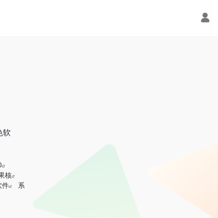
色软
0
果核
软件
系