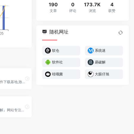
190
0
173.7K
4
文章
评论
浏览
获赞
随机网址
软仓
系统迷
软件社
易破解
哇哦菌
大眼仔旭
哇哦菌破解软件下载基地,致力于分享各类实用的绿色软件资源，免费提供破解补丁，注册机等资源，让你安心下载。
亿破姐『易破解』网站专注无流氓绿色软件分享、游戏下载、电脑技术、经验教程为一体的站点、安全、纯净、放心、九年磨一剑，不忘初心只为给你最需要的内容。