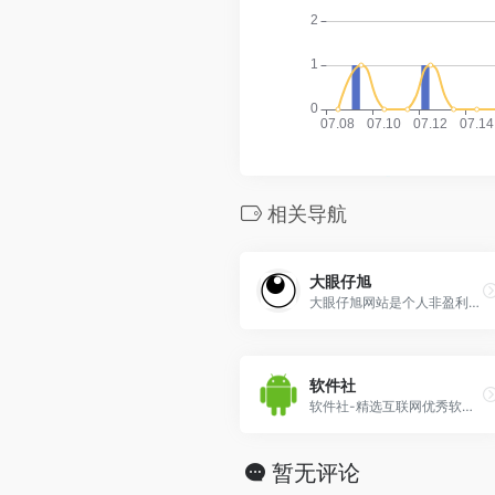
相关导航
大眼仔旭
大眼仔旭网站是个人非盈利性网站,主要以分享日常工作生活办公技术资源为主,大眼仔热衷于分享互联网上一切所有美好事物,希望和您一起成长.
软件社
软件社-精选互联网优秀软件分享、电脑技术、经验教程、IT科技资讯为一体的的站点、安全、绿色、放心,致力于为广大的网友提供绿色资源。
暂无评论