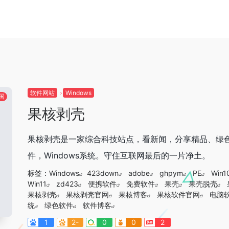
软件网站
Windows
国
果核剥壳
果核剥壳是一家综合科技站点，看新闻，分享精品、绿
件，Windows系统。守住互联网最后的一片净土。
标签：
Windows
423down
adobe
ghpym
PE
Win1
Win11
zd423
便携软件
免费软件
果壳
果壳脱壳
果核剥壳
果核剥壳官网
果核博客
果核软件官网
电脑
统
绿色软件
软件博客
1
2-
0
0
2