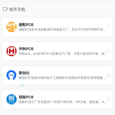
相关导航
捷配PCB
捷配PCB是专业的极速PCB超级工厂，专注于PCB打样和PCB小批量服务，常规单双面线路板最快24小时出货、4层线路板48小时出货，6层线路板48小时出货，不收加急费，在线计价，下单方便快捷。
华秋PCB
华秋pcb，pcb打样/中小批量生产厂家，为客户提供高可靠、短交期的打板体验。拥有深圳工厂和九江205亩PCB产业园两大加工生产基地，月产能12万㎡/月。支持在线报价、在线下单、在线查询生产进度，专业生产PCB线路板(PCB打样,PCB中小批量,PCB,电路板,PCB线路板加工)的PCB厂家，覆盖全球166+地区,30万+客户一致选择，致力于为客户提供高可靠多层板制造服务。
硬创社
硬创社打造面向国内电子工程师的专业级技术资源库,协同海量创作者把硬件各领域技术组件化、模块化,为硬件工程师提供技术变现平台,基于嘉立创PCB,集电路板设计、源代码、原理图、PCB打样、SMT生产于一体,帮助其更好的创新、创造、创业。
猎板PCB
猎板PCB工厂专业提供1-20层PCB打样、1米大板、阻抗板、HDI、厚铜、电金、镍钯金、碳油、树脂塞孔等特殊工艺PCB板打样批量，交期快至24小时出货，无加急费，采用在线计价下单模式，计价方便价格透明，建滔生益A级板材，品质保证！