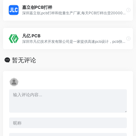
嘉立创PCB打样
深圳嘉立创,pcb打样和批量生产厂家,每天PCB打样出货20000多款,小批量5000多款，拥有韶关金悦通、惠州大亚湾、珠海先进、珠海先兆丰、江苏涟水等几大生产基地，超过100万专业客户。erp系统全自动化跟踪管理，专业生产PCB线路板(PCB打样,线路板,PCB,电路板,PCB线路板加工,PCB快板)的PCB厂家。提供一流、快速、专业的线路板、电路板、pcb打样服务。
凡亿 PCB
深圳市凡亿技术开发有限公司是一家提供高速pcb设计，pcb快板生产，专业从事PCB打样，电路板打样，阻抗板、HDI板、盲埋孔板等多层PCB板打样、中小批量电路板生产制造服务及电路板设计教育咨询的公司，自创立以来，公司始终坚持以技术为向导，追求卓越品质和客户持续满意的经营理念，为我国信息电子行业的创新持续提供优质服务。
暂无评论