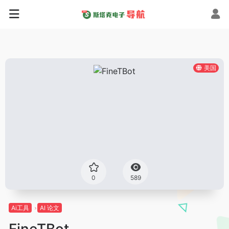
美国
0
589
Ai工具
AI 论文
FineTBot