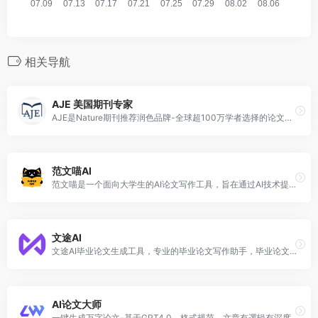
相关导航
AJE 美国期刊专家
AJE是Nature期刊推荐润色品牌-全球超100万学者选择的论文润色机构。提供高质量论文英文润色、学术论文翻译、论文科学编辑等科研服务。AJE润色，让论文接收率提升至42%。
范文喵AI
范文喵是一个面向大学生的AI论文写作工具，旨在通过AI技术提高学生的写作能力和效率。它提供一个全面的沉浸式论文写作平台，涵盖从选题、开题到范文创作、毕业答辩的全过程。
文途AI
文途AI毕业论文生成工具，专业的毕业论文写作助手，毕业论文初稿生成工具平台。毕业论文AI生成，开题报告生成，文献综述生成，课题申报书生成，一键生成毕业论文初稿。强大的AI写作模型，专注毕业论文AI生成服务。
AI论文大师
一键生成万字论文-基于GPT4.0，格式规范，文章有逻辑有深度