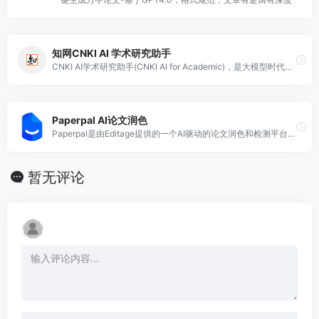
知网CNKI AI 学术研究助手
CNKI AI学术研究助手(CNKI AI for Academic)，是大模型时代同方知网全面拥抱AI、赋能科研创新的全新探索，是推进问答式增强检索和生成式知识服务的场景实践。基于AI技术驱动的智能化服务，可大幅简化繁复的检索与研究流程，用户仅需以自然语言提问，即可直接快速获得答案，并可连续追问。
Paperpal AI论文润色
Paperpal是由Editage提供的一个AI驱动的论文润色和检测平台，旨在提高学术写作的准确性和学术性。
暂无评论