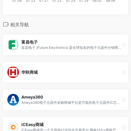
相关导航
富昌电子
富昌电子 (Future Electronics) 是全球知名的电子元器件分销商，提供多种产品选择和优质的技术支持。
华秋商城
Ameya360
Ameya360电子元器件采购商城平台是可靠的电子元器件IC芯片采购网站，为全球电子元器件客户提供购销服务，Ameya360电子元器件采购网是众多国内外知名原厂的授权代理商和分销商，可靠的IC芯片和电子元器件采购交易平台。
iCEasy商城
iCEasy商城是一个元器件行业综合交易平台,拥有100+授权产品线,40亿常备库存,线上5500万+型号,60万注册用户,原装正品,极速发货,广东艾矽易信息科技有限公司为用户提供一站式电子元器件线上采购服务.