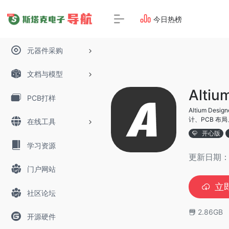
今日热榜
元器件采购
文档与模型
Altiu
PCB打样
Altium D
计、PCB 布
在线工具
开心版
学习资源
更新日期：2
门户网站
立
社区论坛
2.86GB
开源硬件