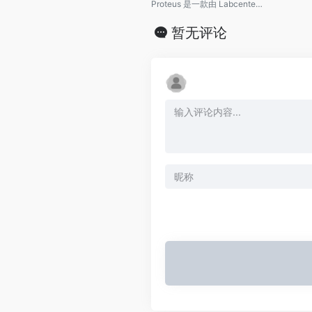
Proteus 是一款由 Labcenter Electronics 开发的电子设计自动化 (EDA) 软件，主要用于电子电路的设计和仿真。它适用于原理图设计、PCB 布局、嵌入式系统开发和电路仿真。Proteus 提供了一个集成的开发环境，帮助工程师在设计和验证电子电路时提高效率和准确性。
暂无评论