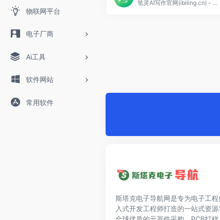
笔灵AI写作官网(ibiling.cn) - 国内领先的AI写作助手与智能工具。专为提高写作效率而设计，提供免费的AI文章改写、论文辅助、商业计划书撰写等服务。无论是学术写作还是商业文案，笔灵AI写作都能快速生成高质量内容，简化您的写作过程。
物联网平台
电子厂商
Ai工具
软件网站
常用软件
斯塔克电子导航网是专为电子工程
入式开发工程师打造的一站式资源
全球优质的元器件采购、PCB打