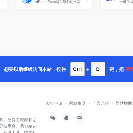
AIPaperPass是AI原创论文写作平台，10分钟产出3万字，提供真实网络数据、图、表、公式、代码，不限次2000字3级大纲，附带ppt、开题报告、任务书、40篇真实参考文献。
想要以后继续访问本站，按住
Ctrl
+
D
键，把
斯
友链申请
网站提交
广告合作
网站地图
师、硬件工程师和嵌
导航平台。我们精选
样、开发工具、技术社