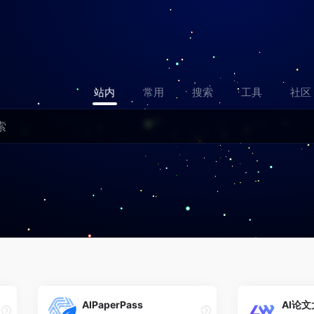
站内
常用
搜索
工具
社区
AIPaperPass
AI论