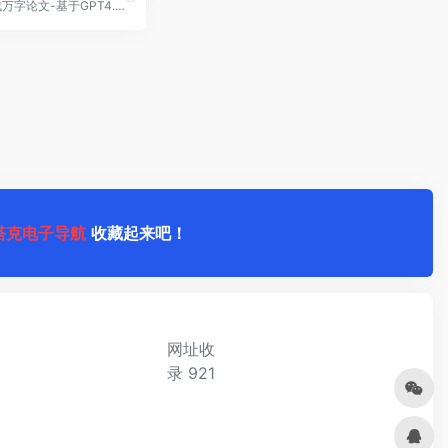
一键生成万字论文-基于GPT4.0，格式规范，文章有逻辑有深度
塔克电子导航
收藏起来吧！
网址收
录
921