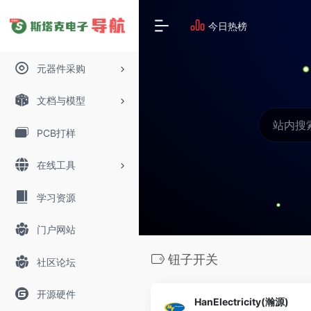
今日热榜
元器件采购
文档与模型
PCB打样
在线工具
学习资源
门户网站
钮子开关
社区论坛
开源硬件
HanElectricity(瀚源)