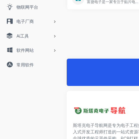
富捷电子是一家专注于贴片电阻设计研发，生产，销售于一体的高新科技企业。主要产品包括贴片厚膜电阻、薄膜电阻、合金电阻、超低阻、车规电阻、抗硫化电阻等，产品广泛应用于全球微电子、计算机、光伏、新能源、车载等众多新兴和高科技领域。
物联网平台
电子厂商
Ai工具
软件网站
常用软件
斯塔克电子导航网是专为电子工程
入式开发工程师打造的一站式资源
全球优质的元器件采购、PCB打