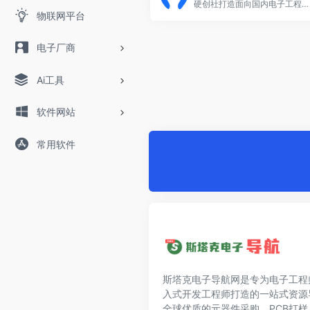
硬创社打造面向国内电子工程师的专业级技术资源库,协同海量创作者把硬件各领域技术组件化、模块化,为硬件工程师提供技术变现平台,基于嘉立创PCB,集电路板设计、源代码、原理图、PCB打样、SMT生产于一体,帮助其更好的创新、创造、创业。
物联网平台
电子厂商
Ai工具
软件网站
常用软件
斯塔克电子导航网是专为电子工程
入式开发工程师打造的一站式资源
全球优质的元器件采购、PCB打