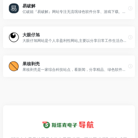
易破解
亿破姐『易破解』网站专注无流氓绿色软件分享、游戏下载、电脑技术、经验教程为一体的站点、安全、纯净、放心、九年磨一剑，不忘初心只为给你最需要的内容。
大眼仔旭
大眼仔旭网站是个人非盈利性网站,主要以分享日常工作生活办公技术资源为主,大眼仔热衷于分享互联网上一切所有美好事物,希望和您一起成长.
果核剥壳
果核剥壳是一家综合科技站点，看新闻，分享精品、绿色软件，Windows系统。守住互联网最后的一片净土。