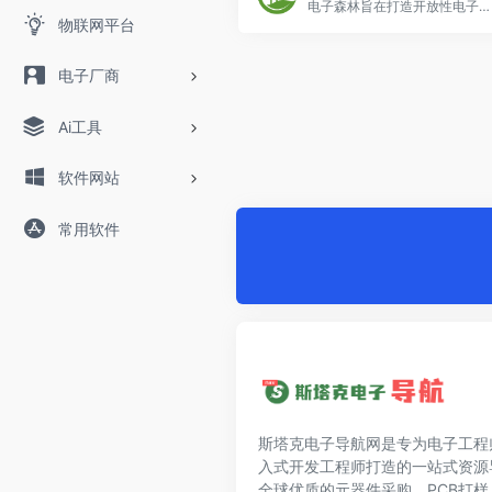
电子森林旨在打造开放性电子社区，在这里可以找到丰富的文档资料，经过验证的开源项目，热门的电子设计平台，专业的百科知识库，在线设计仿真工具等，在电子森林，希望每一颗硬件的禾苗， 都能慢慢长成参天大树，贡献在最后发展成大片茂盛的树林。
物联网平台
电子厂商
Ai工具
软件网站
常用软件
斯塔克电子导航网是专为电子工程
入式开发工程师打造的一站式资源
全球优质的元器件采购、PCB打