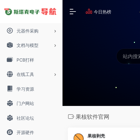
今日热榜
元器件采购
文档与模型
PCB打样
在线工具
学习资源
门户网站
果核软件官网
社区论坛
开源硬件
果核剥壳