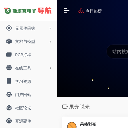
今日热榜
元器件采购
文档与模型
PCB打样
在线工具
学习资源
门户网站
果壳脱壳
社区论坛
开源硬件
果核剥壳