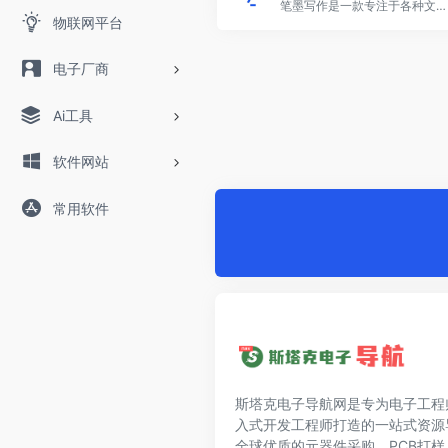
笔墨写作是一款专注于各种文体写作的智能AI创作平台，提供全面的写作、校对、润色、资料库及模板服务。无论是公职人员、事业单位、国企人员、还是医院、学校等机构，笔墨写作都能帮助您高效完成述职报告、工作总结、心得体会、调研报告、年终总结等各类公文材料的创作。
物联网平台
电子厂商
Ai工具
软件网站
常用软件
斯塔克电子导航网是专为电子工程
入式开发工程师打造的一站式资源
全球优质的元器件采购、PCB打