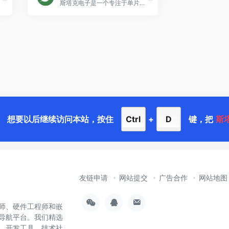
斯塔克电子是一个专注于单片机电路设计的平台，主要提供 51 单片机与 STM32 单片机等的实物与仿真设计，并包含丰富的视频演示与案例讲解教程，是初学者和电子工程师必备的技术站点。
想要以后继续访问本站，按住
Ctrl
+
D
键，把
斯
友链申请
网站提交
广告合作
网站地图
师、硬件工程师和嵌
导航平台。我们精选
样、开发工具、技术社